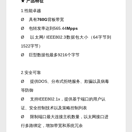
★
产品特征
1.性能卓越
Ø
具有
760
G
背板带宽
Ø
包转发率达到565.44
Mpps
Ø
以太网/ IEEE802.3数据包大小（64字节到
1522字节）
Ø
巨型数据包最多9216个字节
2.安全可靠
Ø
提供DOS、分布式拒绝服务、欺骗以及病毒
等防御
Ø
支持IEEE802.1x，提供基于端口的用户认
证、安全控制技术以及策略控制列表
Ø
限制端口最大连接主机数量，以太网接口进
行多路绑定，增加带宽和系统冗余