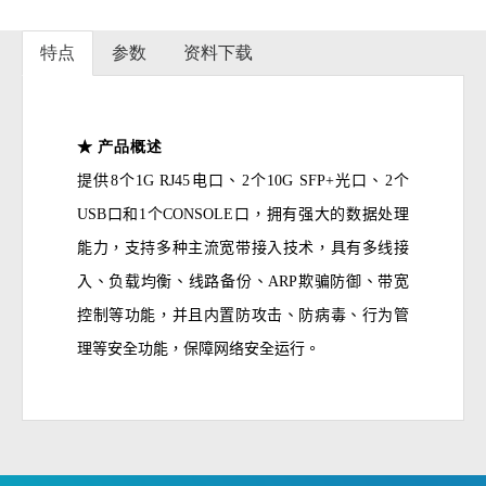
特点
参数
资料下载
★
产品概述
提供
8
个
1G RJ45
电口、
2
个
10G SFP+
光口、
2
个
USB
口和
1
个
CONSOLE
口，拥有强大的数据处理
能力，支持多种主流宽带接入技术，具有多线接
入、负载均衡、线路备份、
ARP
欺骗防御、带宽
控制等功能，并且内置防攻击、防病毒、行为管
理等安全功能，保障网络安全运行。